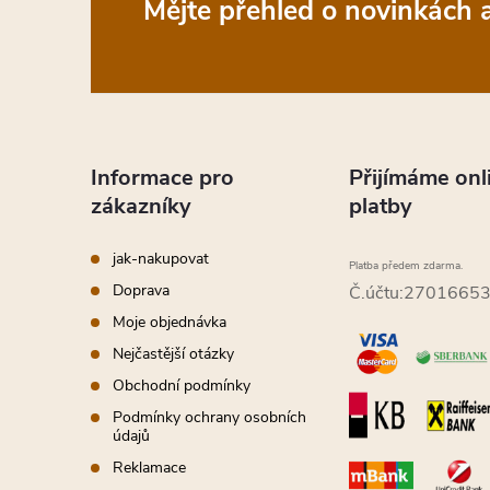
Z
Mějte přehled o novinkách
á
p
a
Informace pro
Přijímáme onl
zákazníky
platby
t
jak-nakupovat
Platba předem zdarma.
í
Doprava
Č.účtu:2701665
Moje objednávka
Nejčastější otázky
Obchodní podmínky
Podmínky ochrany osobních
údajů
Reklamace