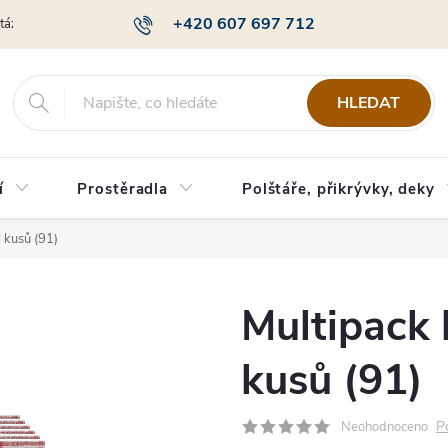
+420 607 697 712
otázky
Obchodní podmínky
Podmínky ochrany osobních údajů
HLEDAT
í
Prostěradla
Polštáře, přikrývky, deky
 kusů (91)
Multipack 
kusů (91)
P
Neohodnoceno