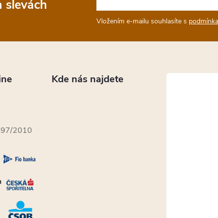
a slevách
Vložením e-mailu souhlasíte s
podmínka
ine
Kde nás najdete
397/2010