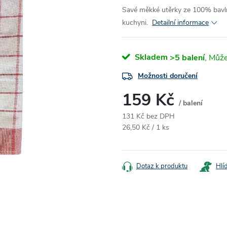
Savé měkké utěrky ze 100% bavl
kuchyni.
Detailní informace
Skladem
>5 balení
Možnosti doručení
159 Kč
/ balení
131 Kč bez DPH
Měrná
26,50 Kč / 1 ks
cena:
Dotaz k produktu
Hlí