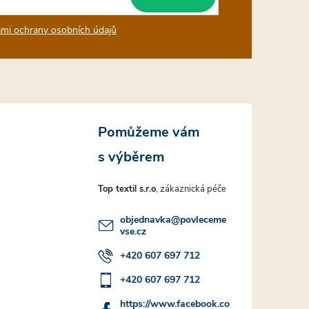
mi ochrany osobních údajů
Top textil s.r.o
objednavka
@
povleceme
vse.cz
+420 607 697 712
+420 607 697 712
https://www.facebook.co