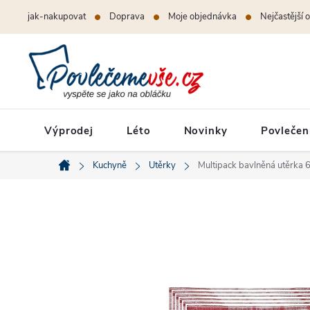
Přejít
jak-nakupovat
Doprava
Moje objednávka
Nejčastější 
na
obsah
Výprodej
Léto
Novinky
Povlečen
Kuchyně
Utěrky
Multipack bavlněná utěrka 6
Domů