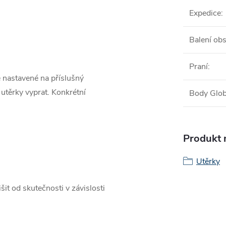
Expedice
:
Balení ob
Praní
:
e nastavené na příslušný
těrky vyprat. Konkrétní
Body Glob
Produkt n
Utěrky
it od skutečnosti v závislosti