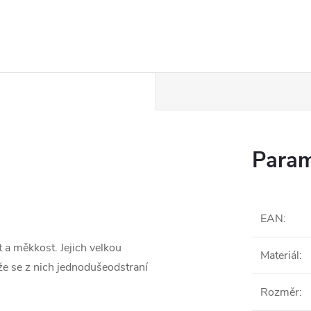
Param
EAN
:
 a měkkost. Jejich velkou
Materiál
:
že se z nich jednodušeodstraní
Rozměr
: