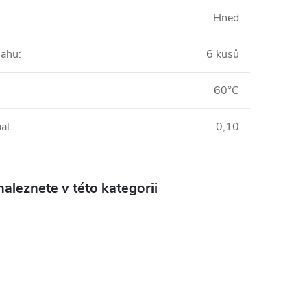
Hned
sahu
:
6 kusů
60°C
al
:
0,10
aleznete v této kategorii