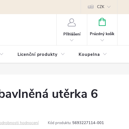
Reklamace
Kontakty
Píšeme pro vás blog!
Poptávky a B2B sp
CZK
NÁKUPNÍ
KOŠÍK
Prázdný košík
Přihlášení
Licenční produkty
Koupelna
Náb
bavlněná utěrka 6
odrobnosti hodnocení
Kód produktu:
5693227114-001