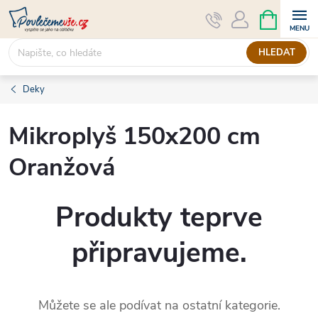
Přejít
NÁKUPNÍ
KOŠÍK
na
obsah
HLEDAT
Deky
Mikroplyš 150x200 cm
Oranžová
Produkty teprve
připravujeme.
Můžete se ale podívat na ostatní kategorie.