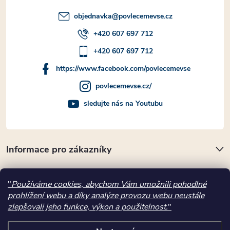
objednavka
@
povlecemevse.cz
+420 607 697 712
+420 607 697 712
https://www.facebook.com/povlecemevse
povlecemevse.cz/
sledujte nás na Youtubu
Informace pro zákazníky
Přijímáme online platby
"
Používáme cookies, abychom Vám umožnili pohodlné
prohlížení webu a díky analýze provozu webu neustále
Kde nás najdete
zlepšovali jeho funkce, výkon a použitelnost.
"