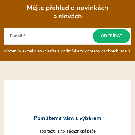
Mějte přehled o novinkách
a slevách
Z
á
E-mail
ODEBÍRAT
p
Vložením e-mailu souhlasíte s
podmínkami ochrany osobních údajů
a
t
í
Top textil s.r.o