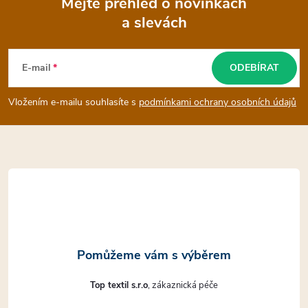
Mějte přehled o novinkách
a slevách
Z
á
E-mail
ODEBÍRAT
p
Vložením e-mailu souhlasíte s
podmínkami ochrany osobních údajů
a
t
í
Top textil s.r.o