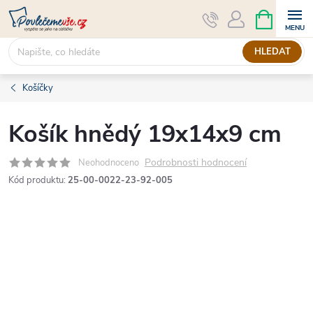
Přejít
NÁKUPNÍ
KOŠÍK
na
obsah
HLEDAT
Košíčky
Košík hnědý 19x14x9 cm
Podrobnosti hodnocení
Neohodnoceno
Kód produktu:
25-00-0022-23-92-005