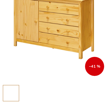
–41 %