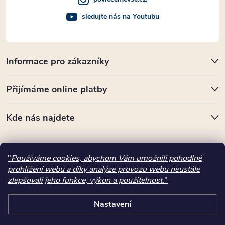
sledujte nás na Youtubu
Informace pro zákazníky
Přijímáme online platby
Kde nás najdete
Copyright 2026
povlecemevse.cz
. Všechna práva vyhrazena.
"
Používáme cookies, abychom Vám umožnili pohodlné
prohlížení webu a díky analýze provozu webu neustále
Vytvořil Shoptet
zlepšovali jeho funkce, výkon a použitelnost.
"
"); ttq.page(); }(window, document, 'ttq'); ttq.track('ViewContent',
Nastavení
{"content_type":"product","quantity":1,"content_name":"Komoda 1