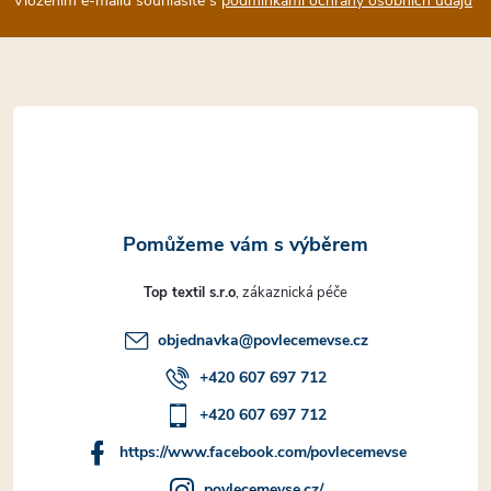
p
Vložením e-mailu souhlasíte s
podmínkami ochrany osobních údajů
a
t
í
Top textil s.r.o
objednavka
@
povlecemevse.cz
+420 607 697 712
+420 607 697 712
https://www.facebook.com/povlecemevse
povlecemevse.cz/