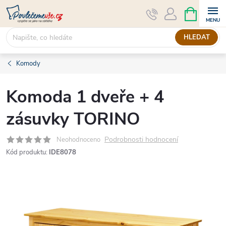
Přejít
NÁKUPNÍ
KOŠÍK
na
obsah
HLEDAT
Komody
Komoda 1 dveře + 4
zásuvky TORINO
Podrobnosti hodnocení
Neohodnoceno
Kód produktu:
IDE8078