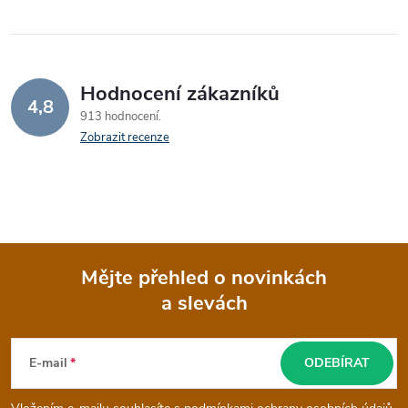
Hodnocení zákazníků
4,8
913 hodnocení
Zobrazit recenze
Mějte přehled o novinkách
a slevách
Z
á
E-mail
ODEBÍRAT