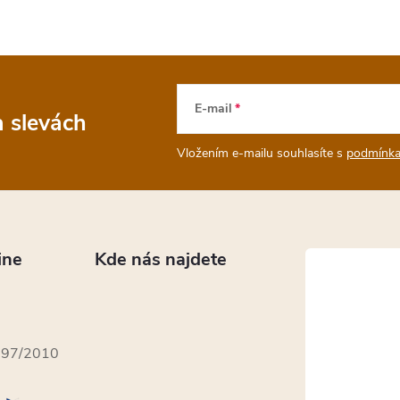
E-mail
a slevách
Vložením e-mailu souhlasíte s
podmínka
ine
Kde nás najdete
397/2010