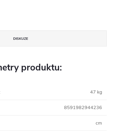
DISKUZE
etry produktu:
:
47 kg
8591982944236
cm