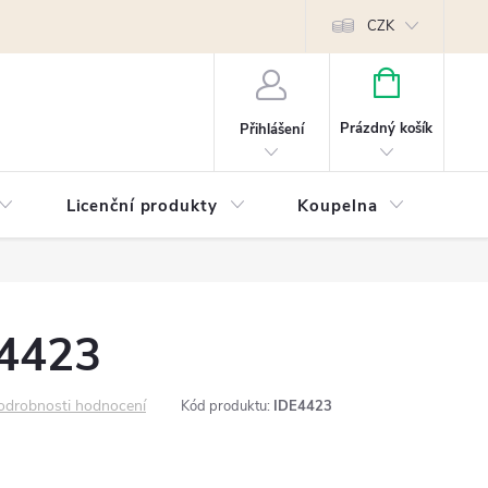
Reklamace
Kontakty
Píšeme pro vás blog!
Poptávky a B2B sp
CZK
NÁKUPNÍ
KOŠÍK
Prázdný košík
Přihlášení
Licenční produkty
Koupelna
Náb
 4423
odrobnosti hodnocení
Kód produktu:
IDE4423