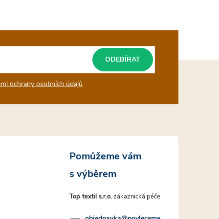
ODEBÍRAT
mi ochrany osobních údajů
Top textil s.r.o
objednavka
@
povleceme