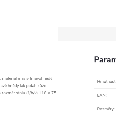
Param
ůl: materiál masiv tmavohnědý
Hmotnost
mavě hnědý lak potah kůže –
 rozměr stolu (š/h/v) 118 × 75
EAN
:
Rozměry
: