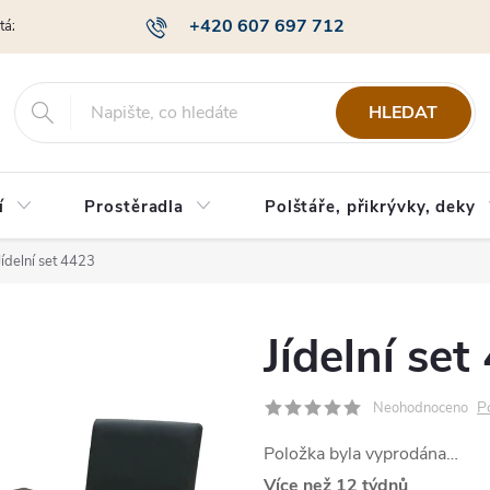
+420 607 697 712
otázky
Obchodní podmínky
Podmínky ochrany osobních údajů
HLEDAT
í
Prostěradla
Polštáře, přikrývky, deky
Jídelní set 4423
Jídelní set
P
Neohodnoceno
Položka byla vyprodána…
Více než 12 týdnů