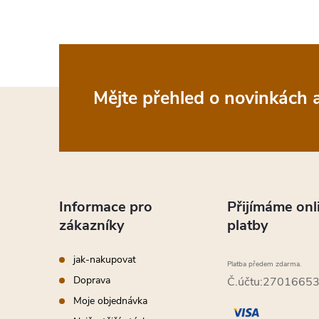
Z
Mějte přehled o novinkách
á
p
a
Informace pro
Přijímáme onl
zákazníky
platby
t
jak-nakupovat
Platba předem zdarma.
í
Doprava
Č.účtu:2701665
Moje objednávka