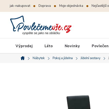
Přejít
jak-nakupovat
Doprava
Moje objednávka
Nejčastější 
na
obsah
Výprodej
Léto
Novinky
Povlečen
Nábytek
Pokoj a jídelna
Jídelní sestavy
Domů