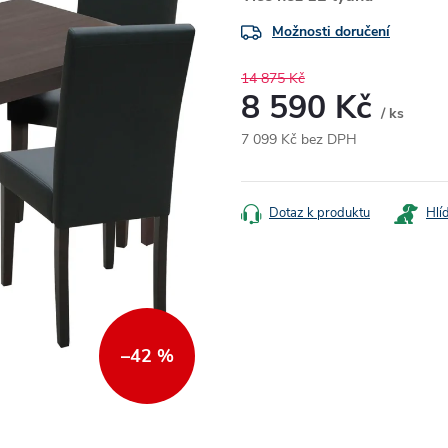
Možnosti doručení
14 875 Kč
8 590 Kč
/ ks
7 099 Kč bez DPH
Měrná
cena:
Dotaz k produktu
Hlí
–42 %