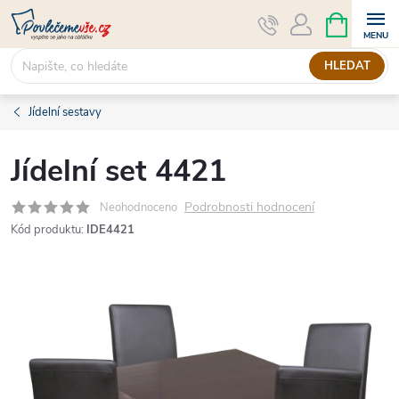
Přejít
NÁKUPNÍ
KOŠÍK
na
obsah
HLEDAT
Jídelní sestavy
Jídelní set 4421
Podrobnosti hodnocení
Neohodnoceno
Kód produktu:
IDE4421