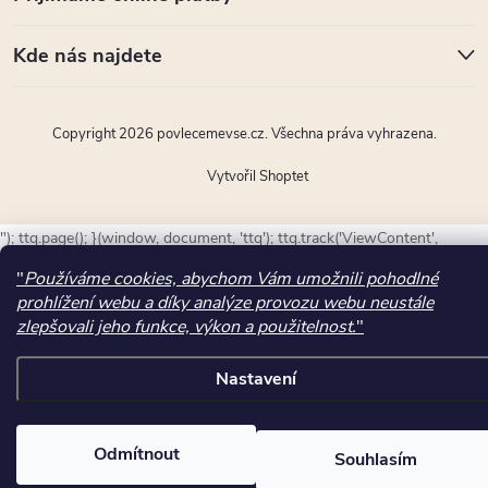
Kde nás najdete
Copyright 2026
povlecemevse.cz
. Všechna práva vyhrazena.
Vytvořil Shoptet
"); ttq.page(); }(window, document, 'ttq'); ttq.track('ViewContent',
{"content_type":"product","quantity":1,"content_name":"J\u00eddeln\u
"
Používáme cookies, abychom Vám umožnili pohodlné
set 4421","content_id":28498,"content_category":"N\u00e1bytek \/
prohlížení webu a díky analýze provozu webu neustále
Pokoj a j\u00eddelna \/ J\u00eddeln\u00ed
zlepšovali jeho funkce, výkon a použitelnost.
"
sestavy","currency":"CZK","value":6603.3100000000004});
Nastavení
Odmítnout
Souhlasím