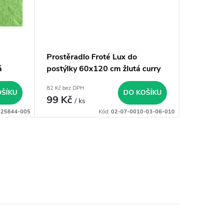
Prostěradlo Froté Lux do
á
postýlky 60x120 cm žlutá curry
82 Kč bez DPH
OŠÍKU
DO KOŠÍKU
99 Kč
/ ks
225844-005
Kód:
02-07-0010-03-06-010