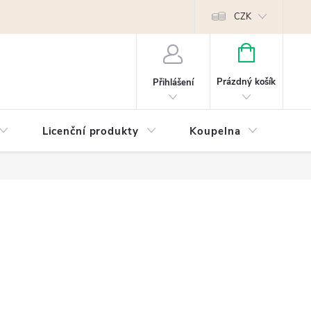
Reklamace
Kontakty
Píšeme pro vás blog!
Poptávky a B2B sp
CZK
NÁKUPNÍ
KOŠÍK
Prázdný košík
Přihlášení
Licenční produkty
Koupelna
Náb