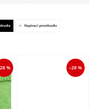
těradla
Napínací prostěradlo
–28 %
–28 %