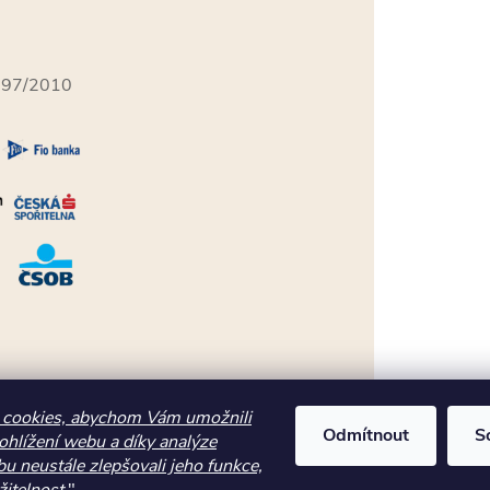
397/2010
cookies, abychom Vám umožnili
Odmítnout
S
ohlížení webu a díky analýze
u neustále zlepšovali jeho funkce,