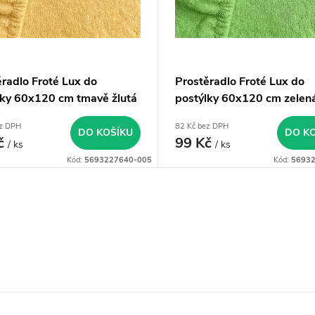
ěradlo Froté Lux do
Prostěradlo Froté Lux do
lky 60x120 cm tmavě žlutá
postýlky 60x120 cm zelen
ez DPH
82 Kč bez DPH
DO KOŠÍKU
DO K
č
99 Kč
/ ks
/ ks
Kód:
5693227640-005
Kód:
5693