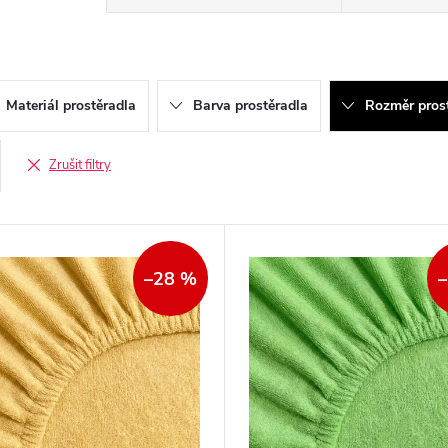
Materiál prostěradla
Barva prostěradla
Rozměr pros
Zrušit filtry
–28 %