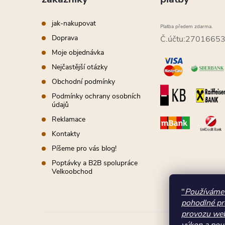
p
t
i
jak-nakupovat
Platba předem zdarma.
í
Doprava
Č.účtu:2701665
s
Moje objednávka
u
Nejčastější otázky
Obchodní podmínky
Podmínky ochrany osobních
údajů
Reklamace
Kontakty
Píšeme pro vás blog!
Poptávky a B2B spolupráce
Velkoobchod
"
Používáme 
pohodlné pr
provozu web