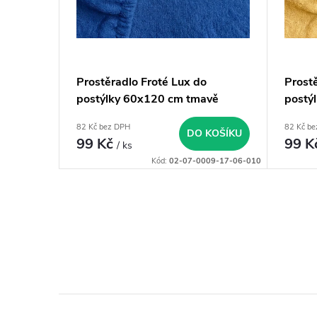
u
p
k
r
Prostěradlo Froté Lux do
Prost
t
o
postýlky 60x120 cm tmavě
postý
modrá
ů
82 Kč bez DPH
82 Kč b
d
DO KOŠÍKU
99 Kč
99 K
/ ks
Kód:
02-07-0009-17-06-010
u
k
O
t
v
l
ů
á