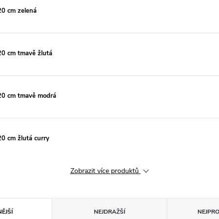
20 cm zelená
20 cm tmavě žlutá
120 cm tmavě modrá
20 cm žlutá curry
Zobrazit více produktů
ĚJŠÍ
NEJDRAŽŠÍ
NEJPR