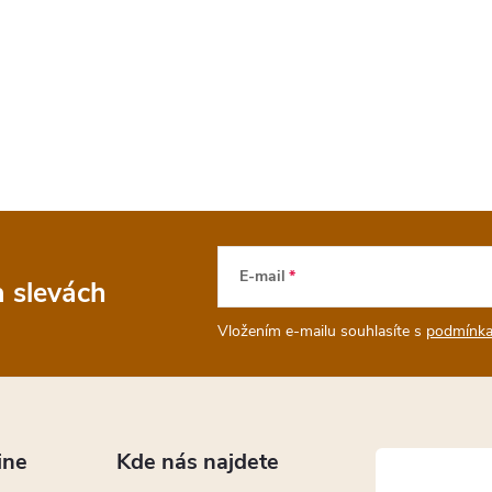
E-mail
a slevách
Vložením e-mailu souhlasíte s
podmínka
ine
Kde nás najdete