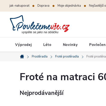
Přejít
jak-nakupovat
Doprava
Moje objednávka
Nejčastější 
na
obsah
Výprodej
Léto
Novinky
Povlečen
Prostěradla
Froté prostěradla
Froté prostěr
Domů
Froté na matraci 
Nejprodávanější