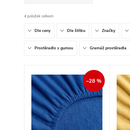
a
4
položek celkem
z
Dle ceny
Dle štítku
Značky
e
n
Prostěradlo s gumou
Gramáž prostěradla
í
V
p
–28 %
ý
r
p
o
i
d
s