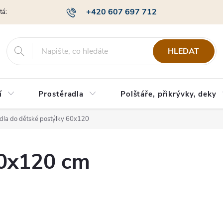
+420 607 697 712
otázky
Obchodní podmínky
Podmínky ochrany osobních údajů
HLEDAT
í
Prostěradla
Polštáře, přikrývky, deky
adla do dětské postýlky 60x120
60x120 cm