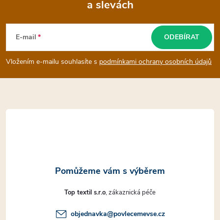
a slevách
Z
á
E-mail
ODEBÍRAT
p
Vložením e-mailu souhlasíte s
podmínkami ochrany osobních údajů
a
t
í
Top textil s.r.o
objednavka
@
povlecemevse.cz