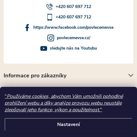
+420 607 697 712
+420 607 697 712
https://www.facebook.com/povlecemevse
povlecemevse.cz/
sledujte nás na Youtubu
Informace pro zákazníky
Přijímáme online platby
"
Používáme cookies, abychom Vám umožnili pohodlné
prohlížení webu a díky analýze provozu webu neustále
Kde nás najdete
zlepšovali jeho funkce, výkon a použitelnost.
"
Nastavení
Copyright 2026
povlecemevse.cz
. Všechna práva vyhrazena.