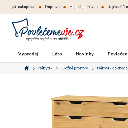
Přejít
jak-nakupovat
Doprava
Moje objednávka
Nejčastější 
na
obsah
Výprodej
Léto
Novinky
Povlečen
Nábytek
Úložné prostory
Nábytek do chodb
Domů