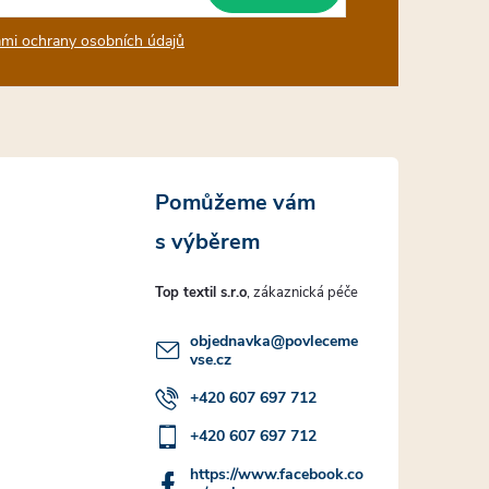
mi ochrany osobních údajů
Top textil s.r.o
objednavka
@
povleceme
vse.cz
+420 607 697 712
+420 607 697 712
https://www.facebook.co