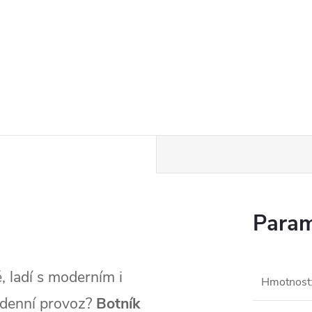
Param
, ladí s moderním i
Hmotnost
odenní provoz?
Botník