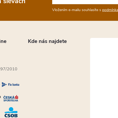
a slevách
Vložením e-mailu souhlasíte s
podmínka
ine
Kde nás najdete
397/2010