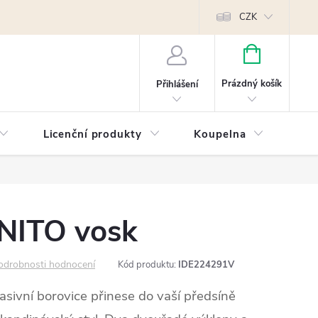
Reklamace
Kontakty
Píšeme pro vás blog!
Poptávky a B2B sp
CZK
NÁKUPNÍ
KOŠÍK
Prázdný košík
Přihlášení
Licenční produkty
Koupelna
Náb
NITO vosk
odrobnosti hodnocení
Kód produktu:
IDE224291V
sivní borovice přinese do vaší předsíně