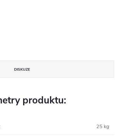
DISKUZE
etry produktu:
:
25 kg