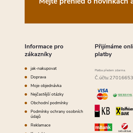
Z
Mějte přehled o novinkách
á
p
a
Informace pro
Přijímáme onl
zákazníky
platby
t
jak-nakupovat
Platba předem zdarma.
í
Doprava
Č.účtu:2701665
Moje objednávka
Nejčastější otázky
Obchodní podmínky
Podmínky ochrany osobních
údajů
Reklamace