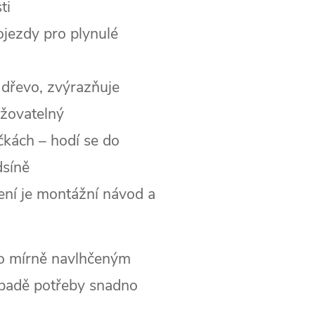
ti
jezdy pro plynulé
dřevo, zvýrazňuje
ržovatelný
kách – hodí se do
dsíně
ení je montážní návod a
bo mírně navlhčeným
ípadě potřeby snadno