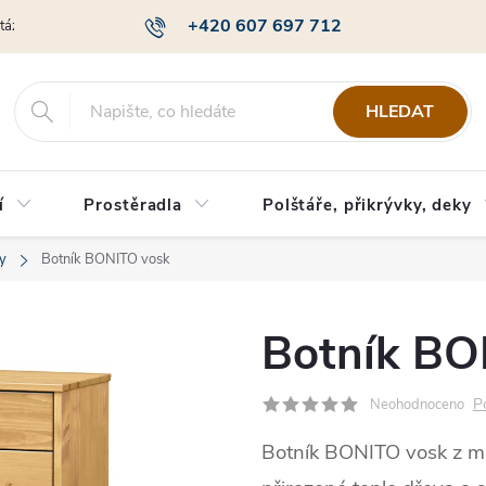
+420 607 697 712
otázky
Obchodní podmínky
Podmínky ochrany osobních údajů
HLEDAT
í
Prostěradla
Polštáře, přikrývky, deky
y
Botník BONITO vosk
Botník BO
P
Neohodnoceno
Botník BONITO vosk z ma