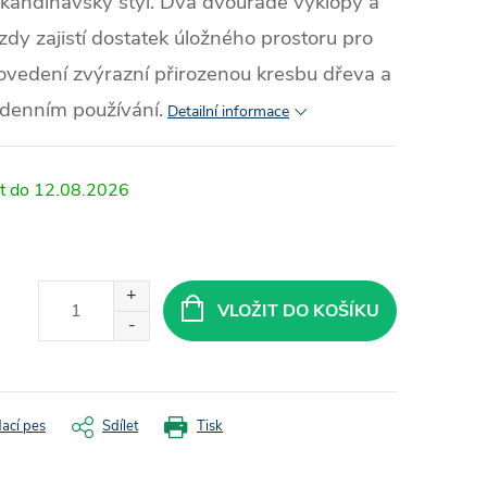
skandinávský styl. Dva dvouřadé výklopy a
dy zajistí dostatek úložného prostoru pro
ovedení zvýrazní přirozenou kresbu dřeva a
odenním používání.
Detailní informace
12.08.2026
VLOŽIT DO KOŠÍKU
dací pes
Sdílet
Tisk