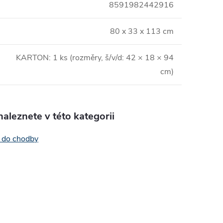
8591982442916
80 x 33 x 113 cm
KARTON: 1 ks (rozměry, š/v/d: 42 × 18 × 94
cm)
aleznete v této kategorii
 do chodby