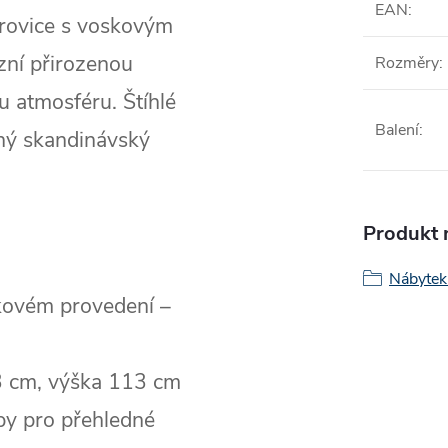
EAN
:
orovice s voskovým
zní přirozenou
Rozměry
:
u atmosféru. Štíhlé
Balení
:
bený skandinávský
Produkt n
Nábytek
kovém provedení –
3 cm, výška 113 cm
y pro přehledné