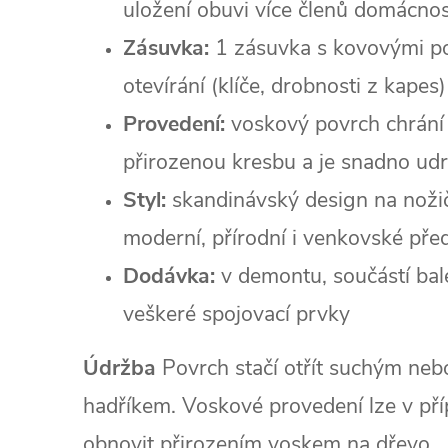
uložení obuvi více členů domácnos
Zásuvka:
1 zásuvka s kovovými po
otevírání (klíče, drobnosti z kapes)
Provedení:
voskový povrch chrání 
přirozenou kresbu a je snadno ud
Styl:
skandinávský design na nožič
moderní, přírodní i venkovské pře
Dodávka:
v demontu, součástí bal
veškeré spojovací prvky
Údržba
Povrch stačí otřít suchým ne
hadříkem. Voskové provedení lze v př
obnovit přirozením voskem na dřevo.