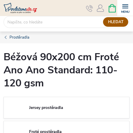
Přejít
NÁKUPNÍ
KOŠÍK
na
obsah
HLEDAT
Prostěradla
Béžová 90x200 cm Froté
Ano Ano Standard: 110-
120 gsm
Jersey prostěradla
Froté prostěradla