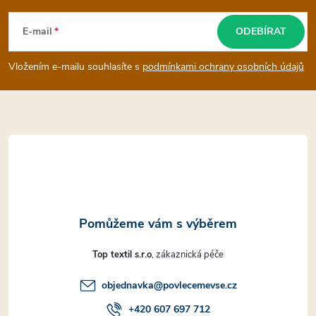
á
E-mail
ODEBÍRAT
p
Vložením e-mailu souhlasíte s
podmínkami ochrany osobních údajů
a
t
í
Top textil s.r.o
objednavka
@
povlecemevse.cz
+420 607 697 712