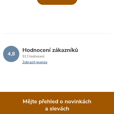
Hodnocení zákazníků
4,8
913 hodnocení
Zobrazit recenze
Mějte přehled o novinkách
a slevách
Z