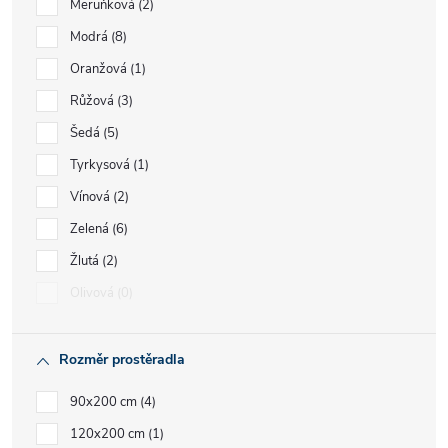
Meruňková
2
Modrá
8
Oranžová
1
Růžová
3
Šedá
5
Tyrkysová
1
Vínová
2
Zelená
6
Žlutá
2
Olivová
0
Rozměr prostěradla
90x200 cm
4
120x200 cm
1