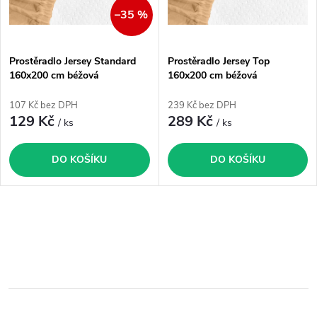
í
s
–35 %
p
p
Prostěradlo Jersey Standard
Prostěradlo Jersey Top
r
160x200 cm béžová
160x200 cm béžová
r
o
107 Kč bez DPH
239 Kč bez DPH
o
129 Kč
289 Kč
/ ks
/ ks
d
d
DO KOŠÍKU
DO KOŠÍKU
u
u
k
k
O
t
v
t
ů
l
ů
á