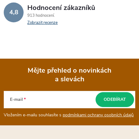
Hodnocení zákazníků
d
4,8
913 hodnocení
a
Zobrazit recenze
c
í
p
Mějte přehled o novinkách
r
a slevách
Z
v
k
á
E-mail
ODEBÍRAT
y
p
Vložením e-mailu souhlasíte s
podmínkami ochrany osobních údajů
v
a
ý