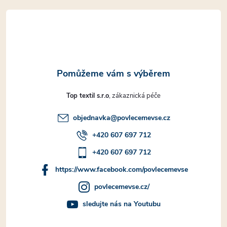
t
p
i
í
s
u
Top textil s.r.o
objednavka
@
povlecemevse.cz
+420 607 697 712
+420 607 697 712
https://www.facebook.com/povlecemevse
povlecemevse.cz/
sledujte nás na Youtubu