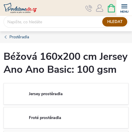
Přejít
NÁKUPNÍ
KOŠÍK
na
obsah
HLEDAT
Prostěradla
Béžová 160x200 cm Jersey
Ano Ano Basic: 100 gsm
Jersey prostěradla
Froté prostěradla