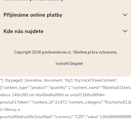
Přijímáme online platby
Kde nás najdete
Copyright 2026
povlecemevse.cz
. Všechna práva vyhrazena.
Vytvořil Shoptet
"); ttq.page(); }(window, document, 'ttq'); ttq.track('ViewContent',
{"content_type":"product","quantity":1,"content_name":"Bavln\u011bn\
ubrus 140x160 cm b\u00edl\u00fd se sv\u011btl\u00fdm
prou\u017ekem","content_id":21472,"content_category":"Kuchyn\u011
\/ Ubrusy a
prost\u00edr\u00e1n\u00ed","currency":"CZK","value":139.6699999999