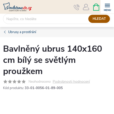
Přejít
NÁKUPNÍ
KOŠÍK
na
obsah
HLEDAT
Ubrusy a prostírání
Bavlněný ubrus 140x160
cm bílý se světlým
proužkem
Podrobnosti hodnocení
Neohodnoceno
Kód produktu:
33-01-0056-01-89-005