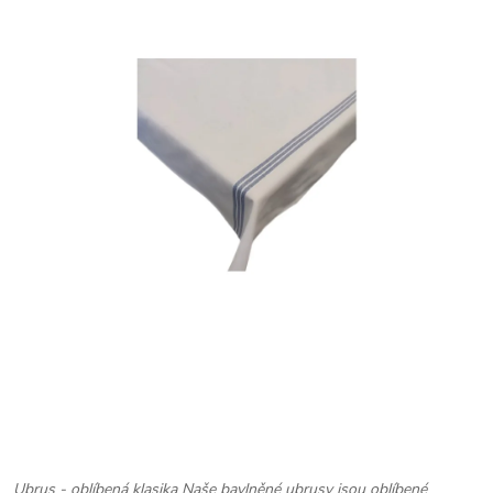
Ubrus - oblíbená klasika
Naše bavlněné ubrusy jsou oblíbené