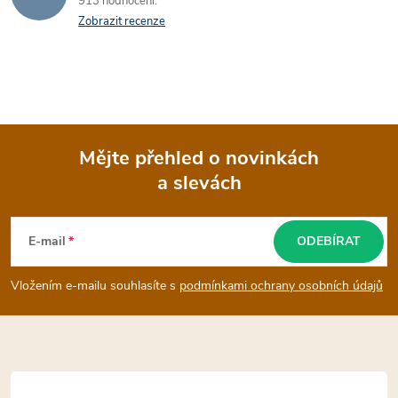
913 hodnocení
Zobrazit recenze
Mějte přehled o novinkách
a slevách
Z
á
E-mail
ODEBÍRAT
p
Vložením e-mailu souhlasíte s
podmínkami ochrany osobních údajů
a
t