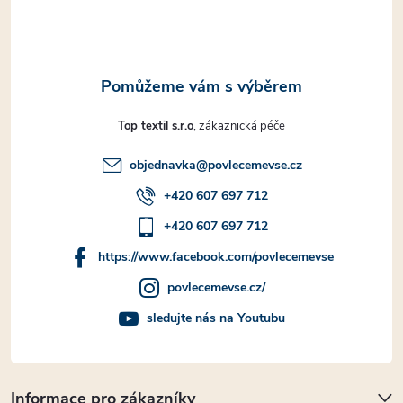
í
Top textil s.r.o
objednavka
@
povlecemevse.cz
+420 607 697 712
+420 607 697 712
https://www.facebook.com/povlecemevse
povlecemevse.cz/
sledujte nás na Youtubu
Informace pro zákazníky