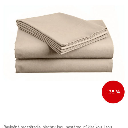
–35 %
Bavlněná prostěradla, plachty, jsou nestárnoucí klasikou. Jsou