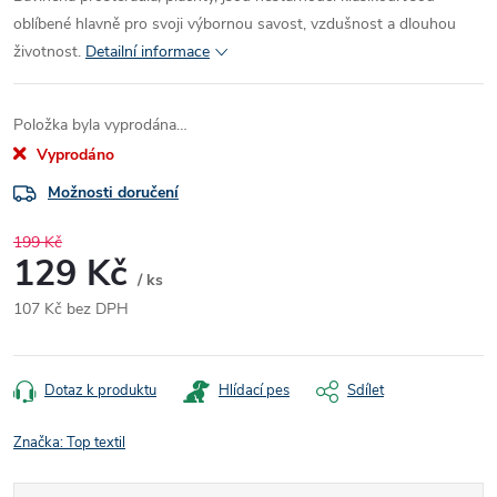
oblíbené hlavně pro svoji výbornou savost, vzdušnost a dlouhou
životnost.
Detailní informace
Položka byla vyprodána…
Vyprodáno
Možnosti doručení
199 Kč
129 Kč
/ ks
107 Kč bez DPH
Měrná
cena:
Dotaz k produktu
Hlídací pes
Sdílet
Značka:
Top textil