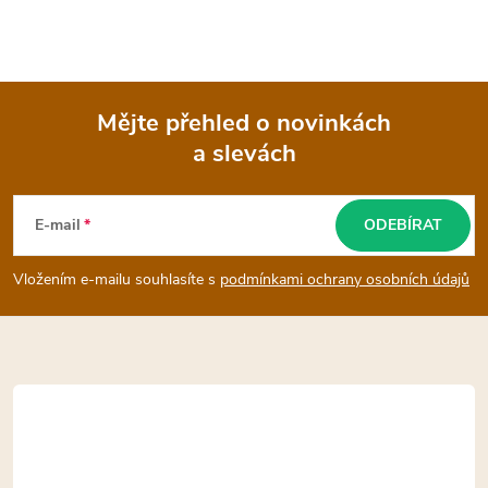
Mějte přehled o novinkách
a slevách
Z
á
E-mail
ODEBÍRAT
p
Vložením e-mailu souhlasíte s
podmínkami ochrany osobních údajů
a
t
í