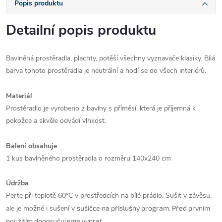
Popis produktu
Detailní popis produktu
Bavlněná prostěradla, plachty, potěší všechny vyznavače klasiky. Bílá
barva tohoto prostěradla je
neutrální a hodí se do všech interiérů.
Materiál
Prostěradlo je vyrobeno z bavlny s příměsí, která je příjemná k
pokožce a skvěle odvádí vlhkost.
Balení obsahuje
1 kus bavlněného prostěradla o rozměru 140x240 cm
Údržba
Perte
při teplotě 60°C
v prostředcích na bílé prádlo. Sušit v závěsu,
ale je možné i sušení v
sušičce na příslušný program
. Před prvním
použitím doporučujeme vyprat