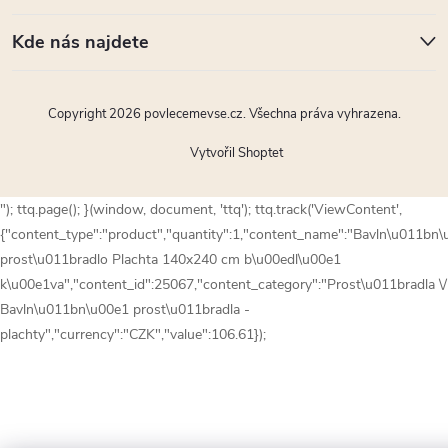
Kde nás najdete
Copyright 2026
povlecemevse.cz
. Všechna práva vyhrazena.
Vytvořil Shoptet
"); ttq.page(); }(window, document, 'ttq'); ttq.track('ViewContent',
{"content_type":"product","quantity":1,"content_name":"Bavln\u011bn
prost\u011bradlo Plachta 140x240 cm b\u00edl\u00e1
k\u00e1va","content_id":25067,"content_category":"Prost\u011bradla \/
Bavln\u011bn\u00e1 prost\u011bradla -
plachty","currency":"CZK","value":106.61});