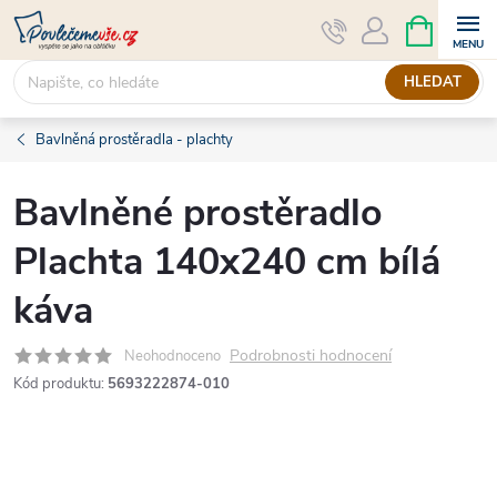
Přejít
NÁKUPNÍ
KOŠÍK
na
obsah
HLEDAT
Bavlněná prostěradla - plachty
Bavlněné prostěradlo
Plachta 140x240 cm bílá
káva
Podrobnosti hodnocení
Neohodnoceno
Kód produktu:
5693222874-010