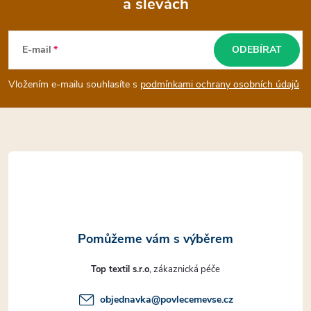
a slevách
Z
á
E-mail
ODEBÍRAT
p
Vložením e-mailu souhlasíte s
podmínkami ochrany osobních údajů
a
t
í
Top textil s.r.o
objednavka
@
povlecemevse.cz