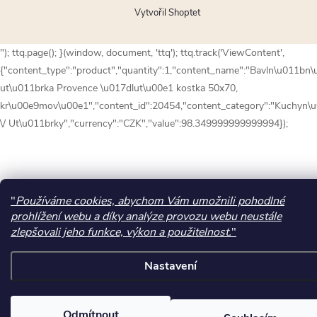
Vytvořil Shoptet
"); ttq.page(); }(window, document, 'ttq'); ttq.track('ViewContent',
{"content_type":"product","quantity":1,"content_name":"Bavln\u011bn
ut\u011brka Provence \u017dlut\u00e1 kostka 50x70,
kr\u00e9mov\u00e1","content_id":20454,"content_category":"Kuchyn\
\/ Ut\u011brky","currency":"CZK","value":98.349999999999994});
"
Používáme cookies, abychom Vám umožnili pohodlné
prohlížení webu a díky analýze provozu webu neustále
zlepšovali jeho funkce, výkon a použitelnost.
"
Nastavení
Odmítnout