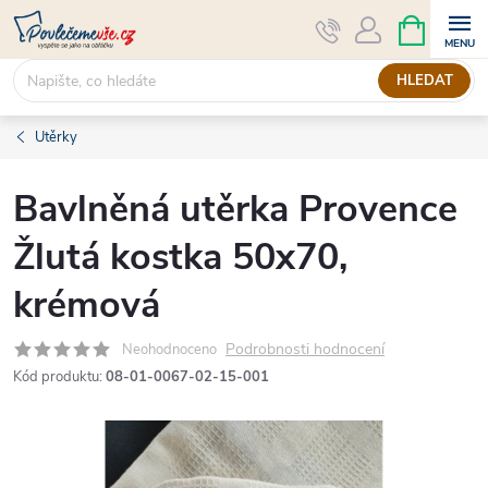
Přejít
NÁKUPNÍ
KOŠÍK
na
obsah
HLEDAT
Utěrky
Bavlněná utěrka Provence
Žlutá kostka 50x70,
krémová
Podrobnosti hodnocení
Neohodnoceno
Kód produktu:
08-01-0067-02-15-001