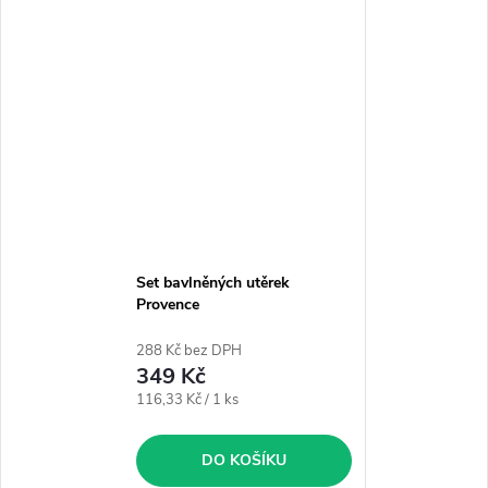
Set bavlněných utěrek
Provence
288 Kč bez DPH
349 Kč
Měrná
116,33 Kč / 1 ks
cena:
DO KOŠÍKU