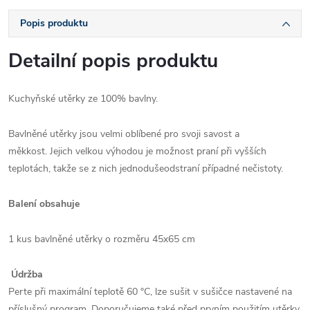
Popis produktu
Detailní popis produktu
Kuchyňské utěrky ze 100% bavlny.
Bavlněné utěrky jsou velmi oblíbené pro svoji
savost a
měkkost. Jejich velkou výhodou je možnost praní při vyšších
teplotách, takže se z nich jednodušeodstraní případné nečistoty.
Balení obsahuje
1 kus bavlněné utěrky o rozměru 45x65 cm
Údržba
Perte při maximální teplotě 60 °C, lze sušit v sušičce nastavené na
příslušný program. Doporučujeme také před prvním použitím utěrky