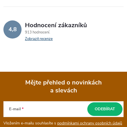
Hodnocení zákazníků
4,8
913 hodnocení
Zobrazit recenze
Mějte přehled o novinkách
a slevách
Z
á
E-mail
ODEBÍRAT
p
Vložením e-mailu souhlasíte s
podmínkami ochrany osobních údajů