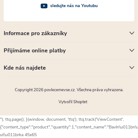
sledujte nás na Youtubu
Informace pro zákazníky
Přijímáme online platby
Kde nás najdete
Copyright 2026
povlecemevse.cz
. Všechna práva vyhrazena.
Vytvořil Shoptet
"); ttq.page(); }(window, document, 'ttq'); ttq.track('ViewContent',
{"content_type":"product","quantity":1,"content_name":"Bavln\u011bn
ut\u011brka 45x65