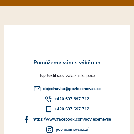
a
t
í
Top textil s.r.o
objednavka
@
povlecemevse.cz
+420 607 697 712
+420 607 697 712
https://www.facebook.com/povlecemevse
povlecemevse.cz/