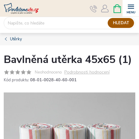
Přejít
NÁKUPNÍ
KOŠÍK
na
obsah
HLEDAT
Utěrky
Bavlněná utěrka 45x65 (1)
Podrobnosti hodnocení
Neohodnoceno
Kód produktu:
08-01-0028-40-60-001