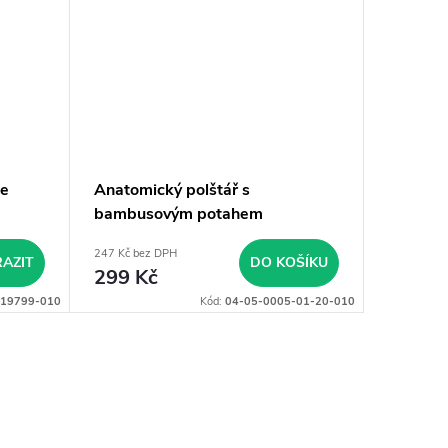
ce
Anatomický polštář s
bambusovým potahem
247 Kč bez DPH
AZIT
DO KOŠÍKU
299 Kč
19799-010
Kód:
04-05-0005-01-20-010