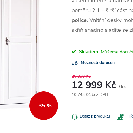
vašeho interiéru nadčasov
poměru
2:1
– širší část n
police
. Vnitřní desky m
skříň snadno sladíte se 
Skladem
Možnosti doručení
20 099 Kč
12 999 Kč
/ ks
10 743 Kč bez DPH
Měrná
–35 %
cena:
Dotaz k produktu
Hlí