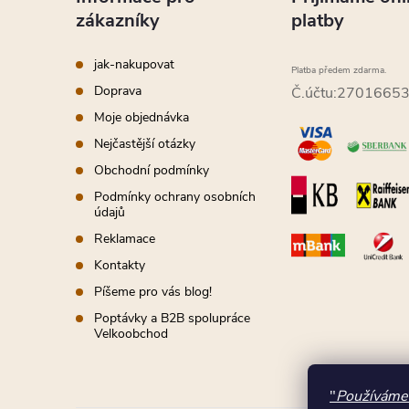
a
zákazníky
platby
t
jak-nakupovat
Platba předem zdarma.
í
Doprava
Č.účtu:2701665
Moje objednávka
Nejčastější otázky
Obchodní podmínky
Podmínky ochrany osobních
údajů
Reklamace
Kontakty
Píšeme pro vás blog!
Poptávky a B2B spolupráce
Velkoobchod
"
Používáme 