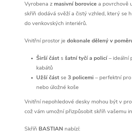
Vyrobena z
masivní borovice
a povrchově 
skříň dodává svěží a čistý vzhled, který se 
do venkovských interiérů.
Vnitřní prostor je
dokonale dělený v poměr
Širší část
s
šatní tyčí a policí
– ideální 
kabátů
Užší část
se
3 policemi
– perfektní pro
nebo úložné koše
Vnitřní nepohledové desky mohou být v pr
což vám umožní přizpůsobit skříň vašemu in
Skříň
BASTIAN
nabízí: