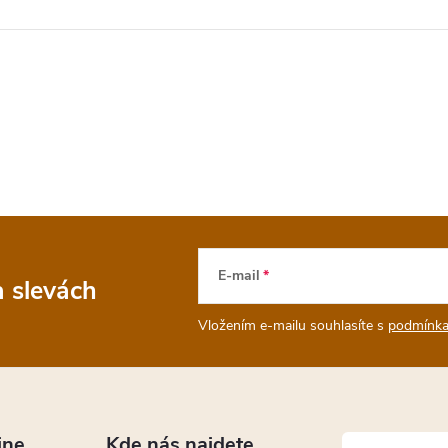
E-mail
a slevách
Vložením e-mailu souhlasíte s
podmínka
ine
Kde nás najdete