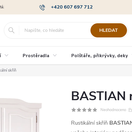
+420 607 697 712
otázky
Obchodní podmínky
Podmínky ochrany osobních údajů
HLEDAT
í
Prostěradla
Polštáře, přikrývky, deky
ální skříň
BASTIAN ru
P
Neohodnoceno
Rustikální skříň
BASTIA