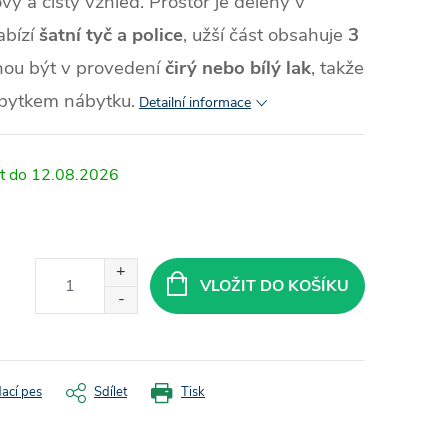
ý a čistý vzhled. Prostor je dělený v
abízí
šatní tyč a police
, užší část obsahuje
3
ohou být v provedení
čirý nebo bílý lak
, takže
zbytkem nábytku.
Detailní informace
12.08.2026
VLOŽIT DO KOŠÍKU
dací pes
Sdílet
Tisk