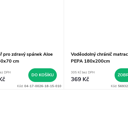
ář pro zdravý spánek Aloe
Voděodolný chránič matra
50x70 cm
PEPA 180x200cm
bez DPH
305 Kč bez DPH
DO KOŠÍKU
ZOBR
Kč
369 Kč
Kód:
04-17-0026-18-15-010
Kód:
56932