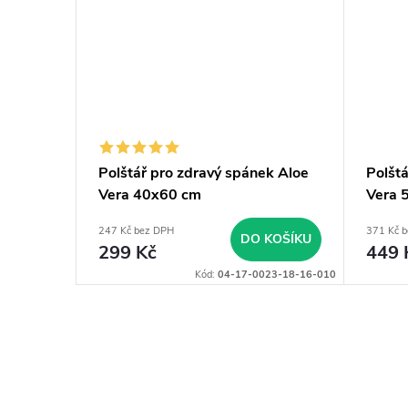
Polštář pro zdravý spánek Aloe
Polšt
Vera 40x60 cm
Vera 
247 Kč bez DPH
371 Kč 
DO KOŠÍKU
299 Kč
449 
Kód:
04-17-0023-18-16-010