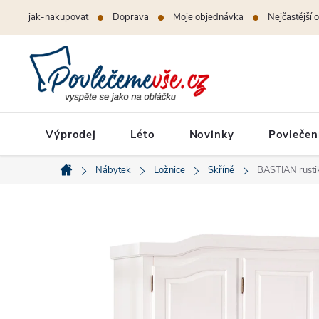
Přejít
jak-nakupovat
Doprava
Moje objednávka
Nejčastější 
na
obsah
Výprodej
Léto
Novinky
Povlečen
Nábytek
Ložnice
Skříně
BASTIAN rustik
Domů