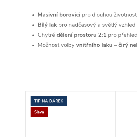
Masivní borovici
pro dlouhou životnost 
Bílý lak
pro nadčasový a světlý vzhled
Chytré
dělení prostoru 2:1
pro přehled
Možnost volby
vnitřního laku – čirý ne
TIP NA DÁREK
Sleva