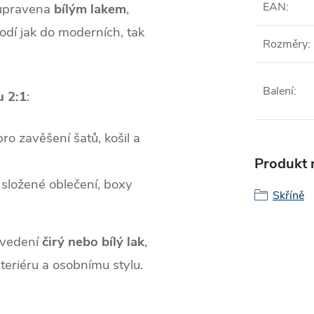
EAN
:
upravena
bílým lakem
,
hodí jak do moderních, tak
Rozměry
:
Balení
:
u 2:1
:
pro zavěšení šatů, košil a
Produkt n
 složené oblečení, boxy
Skříně
ovedení
čirý nebo bílý lak
,
teriéru a osobnímu stylu.