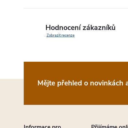
Hodnocení zákazníků
Zobrazit recenze
Z
Mějte přehled o novinkách
á
p
Informace pro
Přijímáme onl