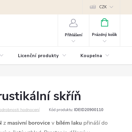
Reklamace
Kontakty
Píšeme pro vás blog!
Poptávky a B2B sp
CZK
NÁKUPNÍ
KOŠÍK
Prázdný košík
Přihlášení
Licenční produkty
Koupelna
Náb
stikální skříň
odrobnosti hodnocení
Kód produktu:
IDEID20900110
N
z
masivní borovice
v
bílém laku
přináší do