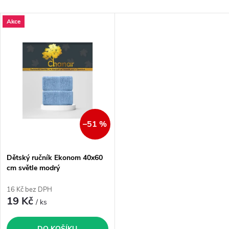
a
Nejlevnější
V
Akce
Nejdražší
z
ý
Nejprodávanější
e
p
Abecedně
n
i
í
s
–51 %
p
p
Dětský ručník Ekonom 40x60
r
cm světle modrý
r
o
16 Kč bez DPH
o
19 Kč
/ ks
d
DO KOŠÍKU