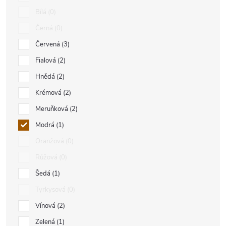
Bílá
0
Černá
0
Červená
3
Fialová
2
Hnědá
2
Krémová
2
Meruňková
2
Modrá
1
Oranžová
0
Růžová
0
Šedá
1
Tyrkysová
0
Vínová
2
Zelená
1