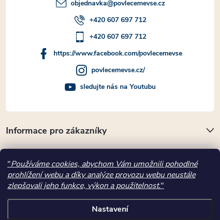
objednavka
@
povlecemevse.cz
+420 607 697 712
+420 607 697 712
https://www.facebook.com/povlecemevse
povlecemevse.cz/
sledujte nás na Youtubu
Informace pro zákazníky
Přijímáme online platby
"
Používáme cookies, abychom Vám umožnili pohodlné
prohlížení webu a díky analýze provozu webu neustále
Kde nás najdete
zlepšovali jeho funkce, výkon a použitelnost.
"
Nastavení