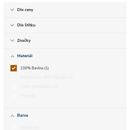
Dle ceny
Dle štítku
Značky
Materiál
100% Bavlna
1
80% Bavlna, 20% Polyester
0
100% mikrovlákno
0
Froté
0
Barva
Béžová
0