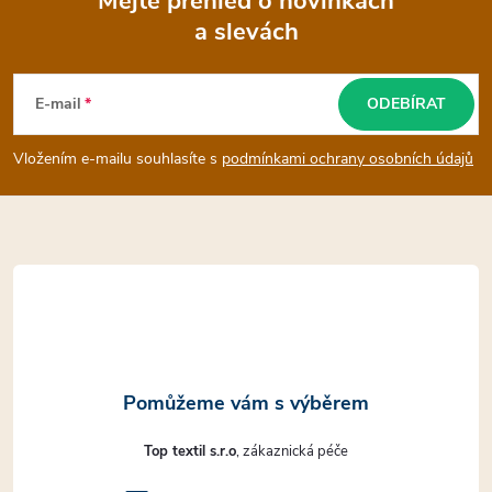
Mějte přehled o novinkách
r
a slevách
Z
v
k
á
E-mail
ODEBÍRAT
y
p
Vložením e-mailu souhlasíte s
podmínkami ochrany osobních údajů
v
a
ý
t
p
i
í
s
u
Top textil s.r.o