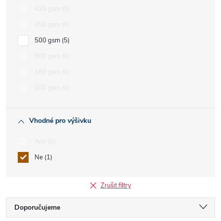
420 gsm
0
450 gsm
0
500 gsm
5
600 gsm
0
160 gsm
0
200 gsm
0
Vhodné pro výšivku
Ano
0
Ne
1
Zrušit filtry
Ř
Doporučujeme