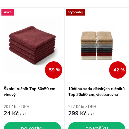
a
Nejlevnější
V
Akce
Výprodej
Nejdražší
z
ý
Nejprodávanější
e
p
Abecedně
n
i
í
s
–59 %
–42 %
p
p
Školní ručník Top 30x50 cm
10dílná sada dětských ručníků
r
vínový
Top 30x50 cm, vícebarevná
r
o
20 Kč bez DPH
247 Kč bez DPH
o
24 Kč
299 Kč
/ ks
/ ks
d
DO KOŠÍKU
DO KOŠÍKU