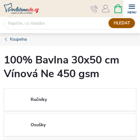
Přejít
NÁKUPNÍ
KOŠÍK
na
obsah
HLEDAT
Koupelna
100% Bavlna 30x50 cm
Vínová Ne 450 gsm
Ručníky
Osušky