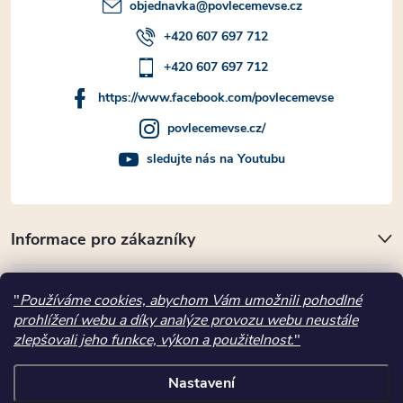
objednavka
@
povlecemevse.cz
+420 607 697 712
+420 607 697 712
https://www.facebook.com/povlecemevse
povlecemevse.cz/
sledujte nás na Youtubu
Informace pro zákazníky
Přijímáme online platby
"
Používáme cookies, abychom Vám umožnili pohodlné
prohlížení webu a díky analýze provozu webu neustále
Kde nás najdete
zlepšovali jeho funkce, výkon a použitelnost.
"
Nastavení