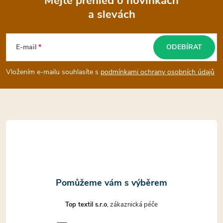
Mějte přehled o novinkách
r
a slevách
Z
v
k
á
E-mail
ODEBÍRAT
y
p
Vložením e-mailu souhlasíte s
podmínkami ochrany osobních údajů
v
a
ý
t
p
i
í
s
u
Top textil s.r.o