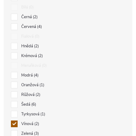
Bílá
0
Černá
2
Červená
4
Fialová
0
Hnědá
2
Krémová
2
Meruňková
0
Modrá
4
Oranžová
1
Růžová
2
Šedá
6
Tyrkysová
1
Vínová
2
Zelená
3