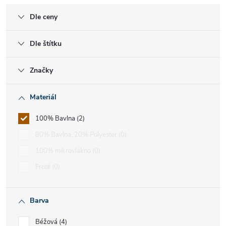
Dle ceny
Dle štítku
Značky
Materiál
100% Bavlna
2
80% Bavlna, 20% Polyester
0
100% mikrovlákno
0
Froté
0
Barva
Béžová
4