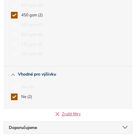
420 gsm
0
450 gsm
2
500 gsm
0
600 gsm
0
160 gsm
0
200 gsm
0
Vhodné pro výšivku
Ano
0
Ne
2
Zrušit filtry
Ř
Doporučujeme