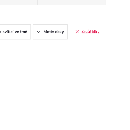
 svítící ve tmě
Motiv deky
Zrušit filtry