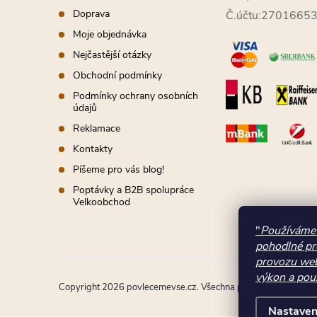
i
í
Doprava
Č.účtu:2701665
s
Moje objednávka
u
Nejčastější otázky
Obchodní podmínky
Podmínky ochrany osobních
údajů
Reklamace
Kontakty
Píšeme pro vás blog!
Poptávky a B2B spolupráce
Velkoobchod
"
Používáme 
pohodlné pr
provozu web
výkon a použ
Copyright 2026
povlecemevse.cz
. Všechna práva vyhrazena.
Nastaven