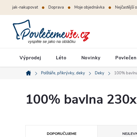
Přejít
jak-nakupovat
Doprava
Moje objednávka
Nejčastější 
na
obsah
Výprodej
Léto
Novinky
Povlečen
Polštáře, přikrývky, deky
Deky
100% bavlna
Domů
100% bavlna 230x
Ř
DOPORUČUJEME
NEJLEVN