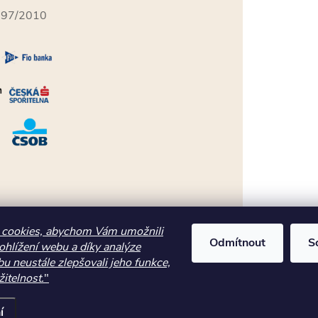
397/2010
cookies, abychom Vám umožnili
Odmítnout
S
ohlížení webu a díky analýze
u neustále zlepšovali jeho funkce,
itelnost.
"
í