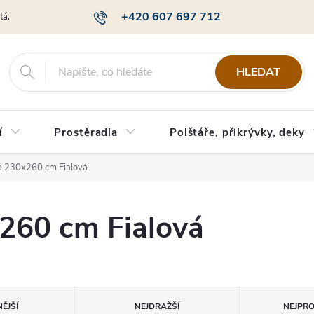
+420 607 697 712
otázky
Obchodní podmínky
Podmínky ochrany osobních údajů
HLEDAT
í
Prostěradla
Polštáře, přikrývky, deky
 230x260 cm Fialová
260 cm Fialová
ĚJŠÍ
NEJDRAŽŠÍ
NEJPR