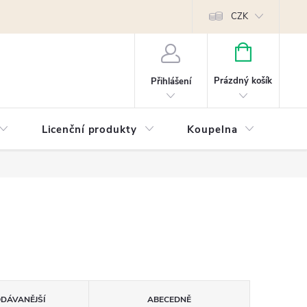
Reklamace
Kontakty
Píšeme pro vás blog!
Poptávky a B2B sp
CZK
NÁKUPNÍ
KOŠÍK
Prázdný košík
Přihlášení
Licenční produkty
Koupelna
Náb
ODÁVANĚJŠÍ
ABECEDNĚ