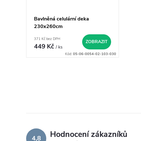
u
r
Bavlněná celulární deka
k
o
230x260cm
t
371 Kč bez DPH
d
ZOBRAZIT
449 Kč
/ ks
ů
Kód:
05-06-0054-02-103-030
u
k
O
t
v
l
ů
á
d
Hodnocení zákazníků
4,8