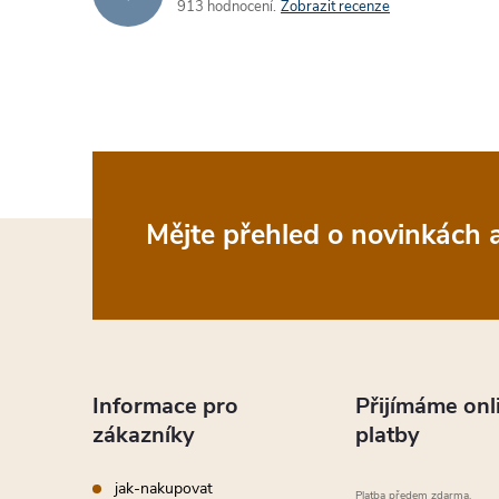
a
913 hodnocení
Zobrazit recenze
c
í
p
r
v
Z
Mějte přehled o novinkách
k
á
y
p
v
a
ý
Informace pro
Přijímáme onl
zákazníky
platby
p
t
jak-nakupovat
Platba předem zdarma.