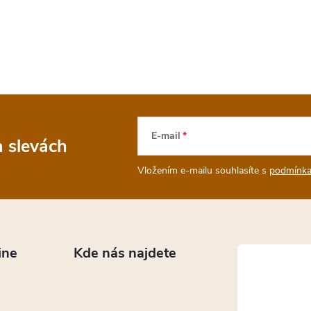
E-mail
a slevách
Vložením e-mailu souhlasíte s
podmínka
ine
Kde nás najdete